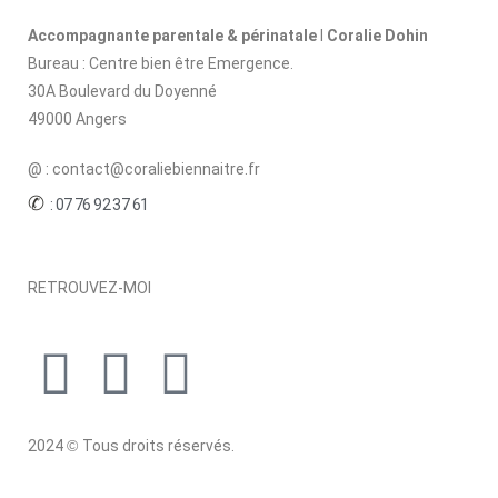
Accompagnante parentale & périnatale
I
Coralie Dohin
Bureau :
Centre bien être Emergence.
30A Boulevard du Doyenné
49000 Angers
@ : contact@coraliebiennaitre.fr
✆
: 07 76 92 37 61
RETROUVEZ-MOI
2024
©
Tous droits réservés.