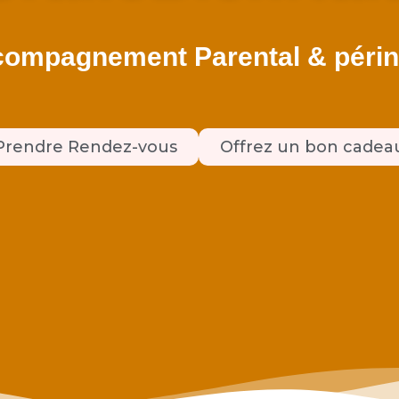
ompagnement Parental & périn
Prendre Rendez-vous
Offrez un bon cadea