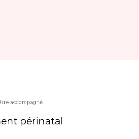
 être accompagné
nt périnatal
__________