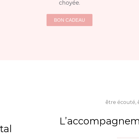
choyée.
BON CADEAU
être écouté,
L’accompagneme
tal
______