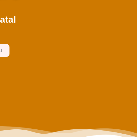
atal
u