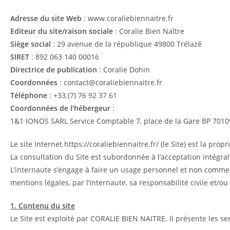
Adresse du site Web
: www.coraliebiennaitre.fr
Editeur du site/raison sociale
: Coralie Bien Naître
Siège social
: 29 avenue de la république 49800 Trélazé
SIRET
: 892 063 140 00016
Directrice de publication
: Coralie Dohin
Coordonnées
: contact@coraliebiennaitre.fr
Téléphone
: +33.(7) 76 92 37 61
Coordonnées de l’hébergeur
:
1&1 IONOS SARL Service Comptable 7, place de la Gare BP 701
Le site Internet https://coraliebiennaitre.fr/ (le Site) est la pr
La consultation du Site est subordonnée à l’acceptation intégrale
L’internaute s’engage à faire un usage personnel et non commer
mentions légales, par l’internaute, sa responsabilité civile et/ou
1. Contenu du site
Le Site est exploité par CORALIE BIEN NAITRE. Il présente les se