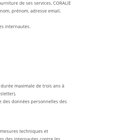
fourniture de ses services, CORALIE
 nom, prénom, adresse email,
es internautes.
 durée maximale de trois ans à
sletter).
pie des données personnelles des
s mesures techniques et
es des internautes contre les