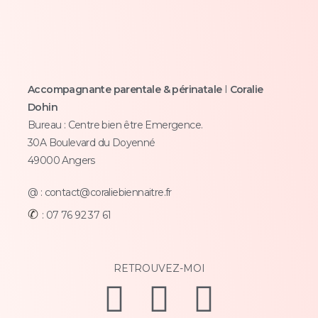
Accompagnante parentale & périnatale
I
Coralie
Dohin
Bureau :
Centre bien être Emergence.
30A Boulevard du Doyenné
49000 Angers
@ : contact@coraliebiennaitre.fr
✆
: 07 76 92 37 61
RETROUVEZ-MOI