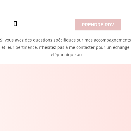
PRENDRE RDV
À propos de moi…
Mes prestations
Si vous avez des questions spécifiques sur mes accompagnements
et leur pertinence, n’hésitez pas à me contacter pour un échange
téléphonique au
07.76.92.37.61
Ce sera l’occasion pour vous de présenter votre problématique.