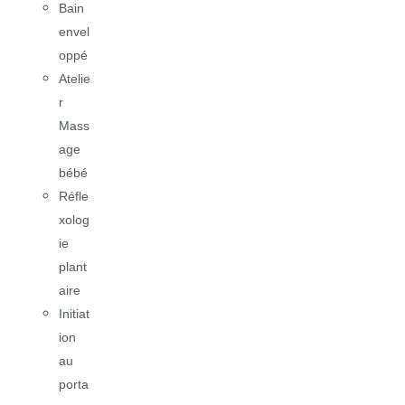
Bain
envel
oppé
Atelie
r
Mass
age
bébé
Réfle
xolog
ie
plant
aire
Initiat
ion
au
porta