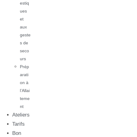
estiq
ues
et
aux
geste
s de
seco
urs
Prép
arati
on à
l’Allai
teme
nt
Ateliers
Tarifs
Bon