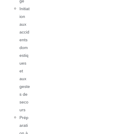
ge
Initiat
ion
aux
accid
ents
dom
estiq
ues
et
aux
geste
s de
seco
urs
Prép
arati
on à